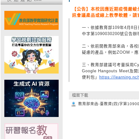
【公告】本校因應近期疫情嚴峻
訊會議產品或線上教學軟體，請
一、依據教育部109年4月8日
中字第109
0030200號公告辦
二、依前開教育部來函，
各校
疑慮的產品，
例如ZOOM，
三、教育部建議可考量採用CyberLin
Google Hangouts M
便利包」
https://learning.nc
檔案下載
教育部來函-臺教資(四)字第109005