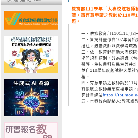
教育部111學年「大專校院教師教
請，請有意申請之教師於110年1
照。
一、依據教育部110年11月2
二、旨揭計畫係自107年開始
挹注，鼓勵教師以教學場域為
三、依「教育部補助大專校院
學門規劃類別，分為通識（包
醫護、生技農科及民生等共計
並自110學年度起試辦大學社
程。
四、有意申請之教師請於11月17日
有帳號之教師無須重複申請，
究計畫網站
https://
tpr.moe.e
五、本案校內聯絡人:教務處