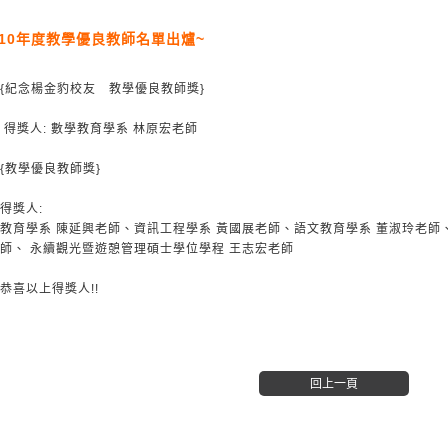
110年度教學優良教師名單出爐~
{紀念楊金豹校友 教學優良教師獎}
得獎人: 數學教育學系 林原宏老師
{教學優良教師獎}
得獎人:
教育學系 陳延興老師、資訊工程學系 黃國展老師、語文教育學系 董淑玲老師
師、 永續觀光暨遊憩管理碩士學位學程 王志宏老師
恭喜以上得獎人!!