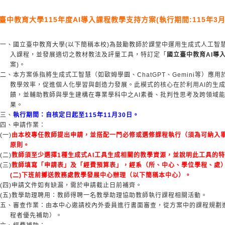
臺中教育大學115年度AI導入課程教學支持方案(執行期間:115年3月~
一、國立臺中教育大學(以下簡稱本校)為鼓勵教師於課堂中運用生成式人工智慧(Generative
入課程，並發展適切之教材教法及評量工具，特訂定「
國立臺中教育AI導
案)。
二、本方案係指將生成式工智慧（如歐姆學園、ChatGPT、Gemini等）
教學效率，促進個人化學習與創造力發展。此模式的核心在於利用AI的生成
饋，並輔助教師與學生建構在專業學科中之AI素養、批判性思考及跨領域能
果。
三、
執行期間：自核定日起至115年11月30日。
四、申請作業：
(一)
由本校專任教師提出申請，並搭配一門必修或選修課程執行（須為可納入
原則。
(二)
教師須至少選擇1種生成式AI工具生成相關的教學資源，並說明此工具的
(三)
教師填寫「申請表」及「經費預算表」，經系（所、中心、學位學程、處）主
(二)下班前擲送教務處教學發展中心辦理（以下簡稱本中心）。
(四)申請文件如有缺漏，需於申請截止日前補齊。
(五)教學助理聘用：教師得聘一名教學助理協助教師執行課程相關活動。
五、審查作業：由本中心邀請校內外委員進行書面審查，從方案中的課程規劃
程者優先補助）。