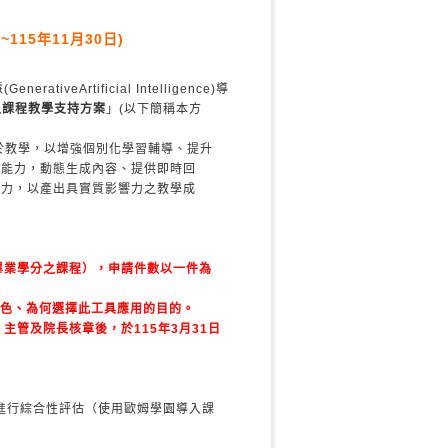
115年11月30日)
Artificial Intelligence)導
入課程教學支持方案
」(以下簡稱本方
應用於教學，以增強個別化學習輔導、提升
能力，動態生成內容、提供即時回
力，以產出具實質影響力之教學成
畢業學分之課程），申請件數以一件為
特色、為何選擇此工具應用的目的。
管及院長核章後，於115年3月31日
進行綜合性評估（使用歐姆學園導入課