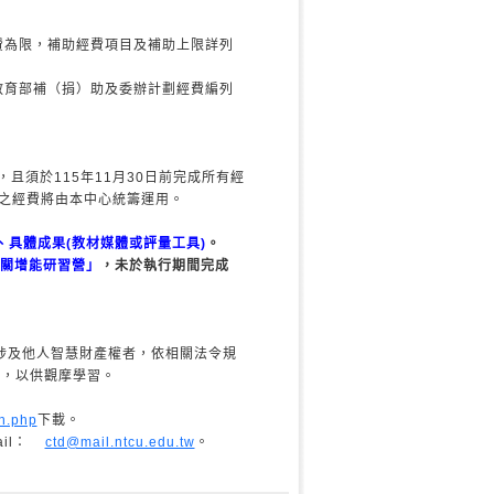
費為限，補助經費項目及補助上限詳列
教育部補（捐）助及委辦計劃經費編列
，且須於115年11月30日前完成所有經
之經費將由本中心統籌運用。
、具體成果(教材媒體或評量工具)
。
相關增能研習營」
，未於執行期間完成
涉及他人智慧財產權者，依相關法令規
，以供觀摩學習。
an.php
下載。
ail：
ctd@mail.ntcu.edu.tw
。