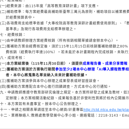
六、經費補助：
(一)經費來源：由115年度「高等教育深耕計畫」項下支應。
(二)補助標準：每方案經費最高補助新臺幣三萬元為原則，補助項目以補業務
於經費預算表中。
(三)各項費用支給標準依據「大專校院高等教育深耕計畫經費使用原則」、「
基準表」及現行各項費用支給標準辦理之。
七、經費核銷：
(一)由申請教師辦理方案經費核銷（所有核銷相關單據請會辦本中心）。
(二)獲補助方案自經費核定後，須於115年11月15日前核銷獲補助總額之80%
費核銷（經費執行率達100%）。若未能於本計畫期程內完成核銷，未執行
八、成效考核：
(一)
本方案結案後（115年11月30日前），須提供
成果報告書、成果分享簡報
(二)
獲補助方案須於方案執行期間
參加至少2場本中心辦理「AI導入課程教學
者，本中心將蒐集名單並納入未來計畫補助依據。
(三)獲補助方案須參與本中心辦理之成果發表或研習座談會。
(四)獲補助方案應配合本中心進行回饋調查，方式本中心另行通知。
九、申請教師應遵守教育部研究倫理之規定，本方案所研發之成果及教材，如
定辦理；本方案相關活動紀錄、成果報告基於非營利性質將於校內公開展示
十、本方案如有未盡事宜，按本中心公告辦理之。
十一、申請之相關表單請逕至本中心網頁/計畫專區
http://ctd.ntcu.edu.tw/pl
十二、業務聯絡人:教務處教學發展中心李小姐，連絡電話：2218-3143，Em